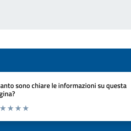
anto sono chiare le informazioni su questa
gina?
a da 1 a 5 stelle la pagina
ta 1 stelle su 5
Valuta 2 stelle su 5
Valuta 3 stelle su 5
Valuta 4 stelle su 5
Valuta 5 stelle su 5