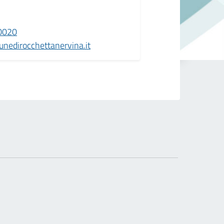
0020
nedirocchettanervina.it