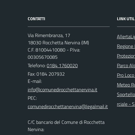
CONTATTI
LINK UTIL
Via Rimembranza, 17
AllertaLi
18030 Rocchetta Nervina (IM)
Regione 
C.F. 81004410080 - P.Iva:
Protezion
00305670085
Telefono:
0184 1760020
Parco Alp
Fax: 0184 207932
Pro Loco
E-mail:
Meteo Ro
Sportello
PEC:
rciale -
C/C bancario del Comune di Rocchetta
Nervina: