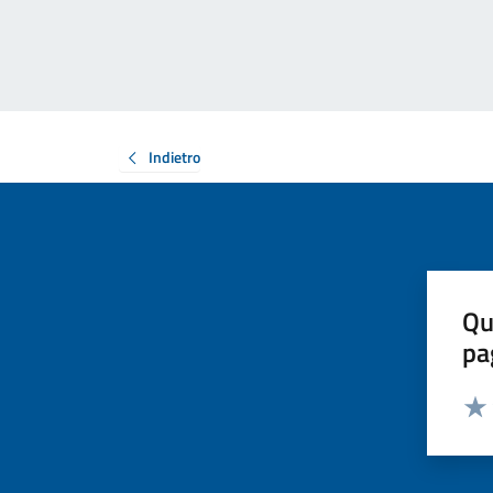
Indietro
Qu
pa
Valut
Valu