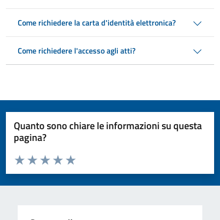
Come richiedere la carta d'identità elettronica?
Come richiedere l'accesso agli atti?
Quanto sono chiare le informazioni su questa
pagina?
Valuta da 1 a 5 stelle la pagina
Valuta 1 stelle su 5
Valuta 2 stelle su 5
Valuta 3 stelle su 5
Valuta 4 stelle su 5
Valuta 5 stelle su 5