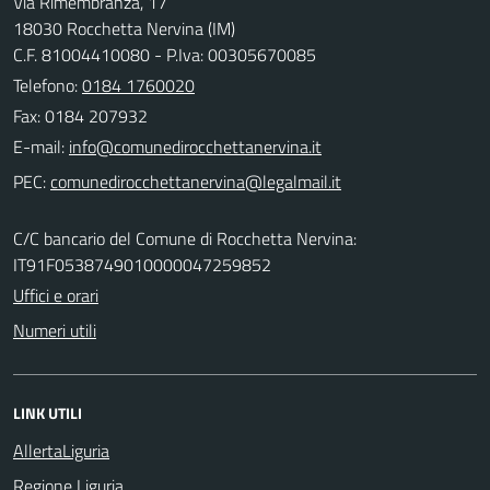
Via Rimembranza, 17
18030 Rocchetta Nervina (IM)
C.F. 81004410080 - P.Iva: 00305670085
Telefono:
0184 1760020
Fax: 0184 207932
E-mail:
PEC:
C/C bancario del Comune di Rocchetta Nervina:
IT91F0538749010000047259852
Uffici e orari
Numeri utili
LINK UTILI
AllertaLiguria
Regione Liguria