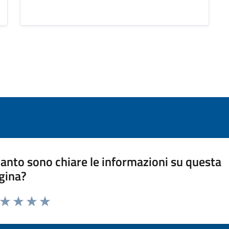
anto sono chiare le informazioni su questa
gina?
a da 1 a 5 stelle la pagina
ta 1 stelle su 5
Valuta 2 stelle su 5
Valuta 3 stelle su 5
Valuta 4 stelle su 5
Valuta 5 stelle su 5