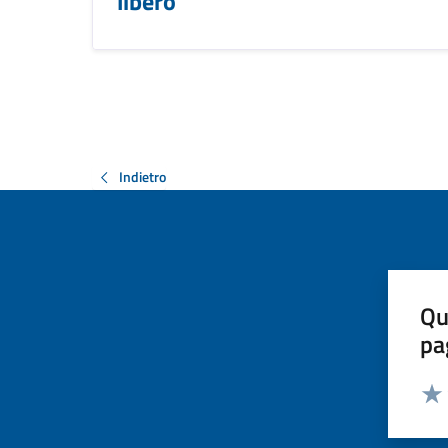
libero
Indietro
Qu
pa
Valut
Valu