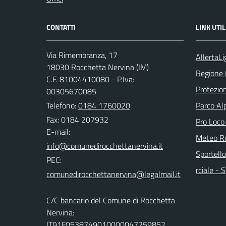
CONTATTI
LINK UTIL
Via Rimembranza, 17
AllertaLi
18030 Rocchetta Nervina (IM)
Regione 
C.F. 81004410080 - P.Iva:
Protezion
00305670085
Telefono:
0184 1760020
Parco Alp
Fax: 0184 207932
Pro Loco
E-mail:
Meteo Ro
Sportello
PEC:
rciale -
C/C bancario del Comune di Rocchetta
Nervina:
IT91F0538749010000047259852